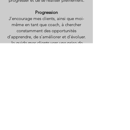
progresser et de se réaliser pleinement.
Progression
J'encourage mes clients, ainsi que moi-
même en tant que coach, à chercher
constamment des opportunités
d'apprendre, de s'améliorer et d'évoluer.
Je guide mes clients vers une prise de
conscience de leurs potentiels inexplorés
et les accompagne dans leur
cheminement vers leur alignement
personnel (qui je suis, mes valeurs et là où
je veux être).